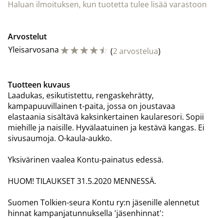
Haluan ilmoituksen, kun tuotetta tulee lisää varastoon
Arvostelut
☆
☆
☆
☆
☆
Yleisarvosana
(
2 arvostelua
)
Tuotteen kuvaus
Laadukas, esikutistettu, rengaskehrätty,
kampapuuvillainen t-paita, jossa on joustavaa
elastaania sisältävä kaksinkertainen kaularesori. Sopii
miehille ja naisille. Hyvälaatuinen ja kestävä kangas. Ei
sivusaumoja. O-kaula-aukko.
Yksivärinen vaalea Kontu-painatus edessä.
HUOM! TILAUKSET 31.5.2020 MENNESSÄ.
Suomen Tolkien-seura Kontu ry:n jäsenille alennetut
hinnat kampanjatunnuksella 'jäsenhinnat':