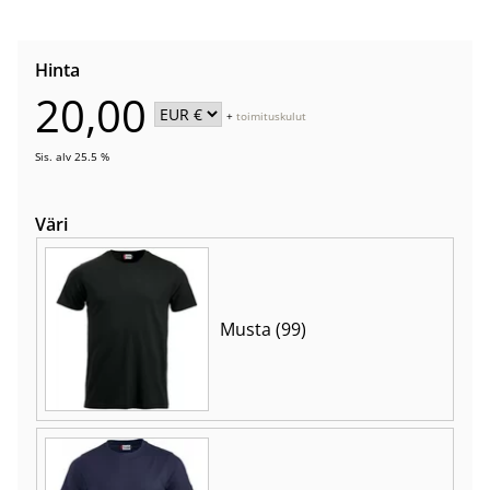
Hinta
20,00
+
toimituskulut
Sis. alv 25.5 %
Väri
Musta (99)