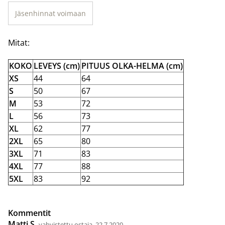
Jäsenhinnat voimaan
Mitat:
KOKO
LEVEYS (cm)
PITUUS OLKA-HELMA (cm)
XS
44
64
S
50
67
M
53
72
L
56
73
XL
62
77
2XL
65
80
3XL
71
83
4XL
77
88
5XL
83
92
Kommentit
Matti S.
vahvistettu ostaja, 22.7.2020