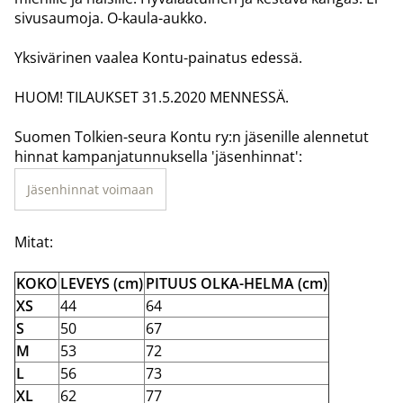
sivusaumoja. O-kaula-aukko.
Yksivärinen vaalea Kontu-painatus edessä.
HUOM! TILAUKSET 31.5.2020 MENNESSÄ.
Suomen Tolkien-seura Kontu ry:n jäsenille alennetut
hinnat kampanjatunnuksella 'jäsenhinnat':
Jäsenhinnat voimaan
Mitat:
KOKO
LEVEYS (cm)
PITUUS OLKA-HELMA (cm)
XS
44
64
S
50
67
M
53
72
L
56
73
XL
62
77