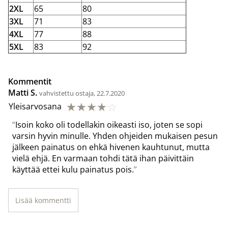
2XL
65
80
3XL
71
83
4XL
77
88
5XL
83
92
Kommentit
Matti S.
vahvistettu ostaja, 22.7.2020
☆
☆
☆
☆
☆
Yleisarvosana
Isoin koko oli todellakin oikeasti iso, joten se sopi
varsin hyvin minulle. Yhden ohjeiden mukaisen pesun
jälkeen painatus on ehkä hivenen kauhtunut, mutta
vielä ehjä. En varmaan tohdi tätä ihan päivittäin
käyttää ettei kulu painatus pois.
Lisää kommentti