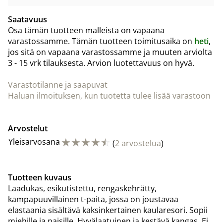
Saatavuus
Osa tämän tuotteen malleista on vapaana
varastossamme. Tämän tuotteen toimitusaika on
heti
,
jos sitä on vapaana varastossamme ja muuten arviolta
3 - 15 vrk
tilauksesta. Arvion luotettavuus on hyvä.
Varastotilanne ja saapuvat
Haluan ilmoituksen, kun tuotetta tulee lisää varastoon
Arvostelut
☆
☆
☆
☆
☆
Yleisarvosana
(
2 arvostelua
)
Tuotteen kuvaus
Laadukas, esikutistettu, rengaskehrätty,
kampapuuvillainen t-paita, jossa on joustavaa
elastaania sisältävä kaksinkertainen kaularesori. Sopii
miehille ja naisille. Hyvälaatuinen ja kestävä kangas. Ei