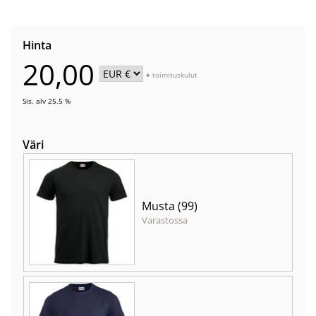
Hinta
20,00
+
toimituskulut
Sis. alv 25.5 %
Väri
Musta (99)
Varastossa