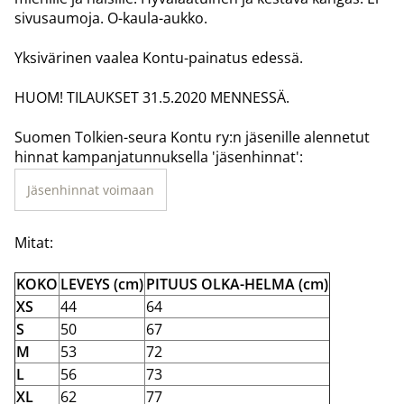
sivusaumoja. O-kaula-aukko.
Yksivärinen vaalea Kontu-painatus edessä.
HUOM! TILAUKSET 31.5.2020 MENNESSÄ.
Suomen Tolkien-seura Kontu ry:n jäsenille alennetut
hinnat kampanjatunnuksella 'jäsenhinnat':
Jäsenhinnat voimaan
Mitat:
KOKO
LEVEYS (cm)
PITUUS OLKA-HELMA (cm)
XS
44
64
S
50
67
M
53
72
L
56
73
XL
62
77