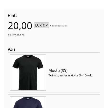
Hinta
20,00
+
toimituskulut
Sis. alv 25.5 %
Väri
Musta (99)
Toimitusaika arviolta
3 - 15 vrk
.