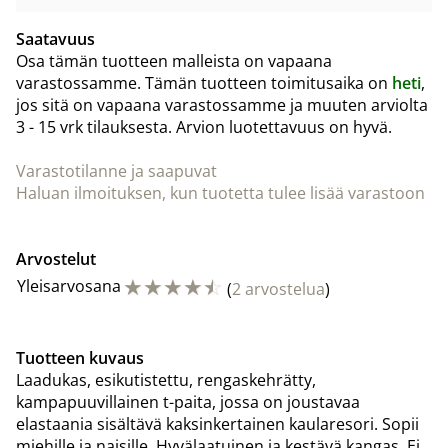
Saatavuus
Osa tämän tuotteen malleista on vapaana
varastossamme. Tämän tuotteen toimitusaika on
heti
,
jos sitä on vapaana varastossamme ja muuten arviolta
3 - 15 vrk
tilauksesta. Arvion luotettavuus on hyvä.
Varastotilanne ja saapuvat
Haluan ilmoituksen, kun tuotetta tulee lisää varastoon
Arvostelut
☆
☆
☆
☆
☆
Yleisarvosana
(
2 arvostelua
)
Tuotteen kuvaus
Laadukas, esikutistettu, rengaskehrätty,
kampapuuvillainen t-paita, jossa on joustavaa
elastaania sisältävä kaksinkertainen kaularesori. Sopii
miehille ja naisille. Hyvälaatuinen ja kestävä kangas. Ei