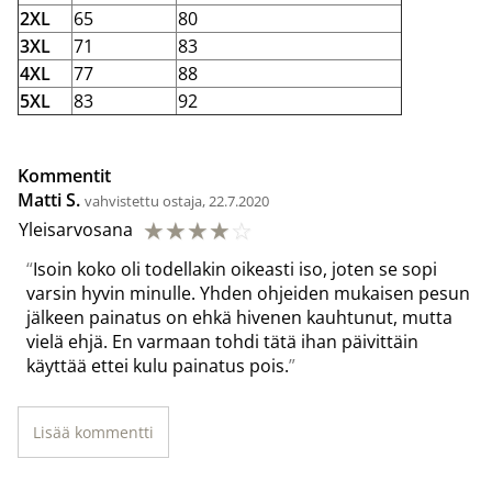
2XL
65
80
3XL
71
83
4XL
77
88
5XL
83
92
Kommentit
Matti S.
vahvistettu ostaja, 22.7.2020
☆
☆
☆
☆
☆
Yleisarvosana
Isoin koko oli todellakin oikeasti iso, joten se sopi
varsin hyvin minulle. Yhden ohjeiden mukaisen pesun
jälkeen painatus on ehkä hivenen kauhtunut, mutta
vielä ehjä. En varmaan tohdi tätä ihan päivittäin
käyttää ettei kulu painatus pois.
Lisää kommentti