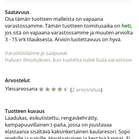
Saatavuus
Osa tämän tuotteen malleista on vapaana
varastossamme. Tämän tuotteen toimitusaika on
heti
,
jos sitä on vapaana varastossamme ja muuten arviolta
3 - 15 vrk
tilauksesta. Arvion luotettavuus on hyvä.
Varastotilanne ja saapuvat
Haluan ilmoituksen, kun tuotetta tulee lisää varastoon
Arvostelut
☆
☆
☆
☆
☆
Yleisarvosana
(
2 arvostelua
)
Tuotteen kuvaus
Laadukas, esikutistettu, rengaskehrätty,
kampapuuvillainen t-paita, jossa on joustavaa
elastaania sisältävä kaksinkertainen kaularesori. Sopii
miehille ja naisille. Hyvälaatuinen ja kestävä kangas. Ei