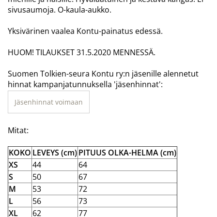
sivusaumoja. O-kaula-aukko.
Yksivärinen vaalea Kontu-painatus edessä.
HUOM! TILAUKSET 31.5.2020 MENNESSÄ.
Suomen Tolkien-seura Kontu ry:n jäsenille alennetut
hinnat kampanjatunnuksella 'jäsenhinnat':
Jäsenhinnat voimaan
Mitat:
KOKO
LEVEYS (cm)
PITUUS OLKA-HELMA (cm)
XS
44
64
S
50
67
M
53
72
L
56
73
XL
62
77