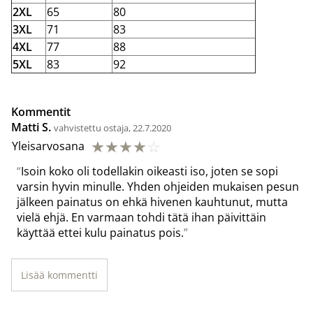
2XL
65
80
3XL
71
83
4XL
77
88
5XL
83
92
Kommentit
Matti S.
vahvistettu ostaja, 22.7.2020
☆
☆
☆
☆
☆
Yleisarvosana
Isoin koko oli todellakin oikeasti iso, joten se sopi
varsin hyvin minulle. Yhden ohjeiden mukaisen pesun
jälkeen painatus on ehkä hivenen kauhtunut, mutta
vielä ehjä. En varmaan tohdi tätä ihan päivittäin
käyttää ettei kulu painatus pois.
Lisää kommentti