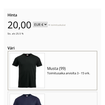
Hinta
20,00
+
toimituskulut
Sis. alv 25.5 %
Väri
Musta (99)
Toimitusaika arviolta
3 - 15 vrk
.