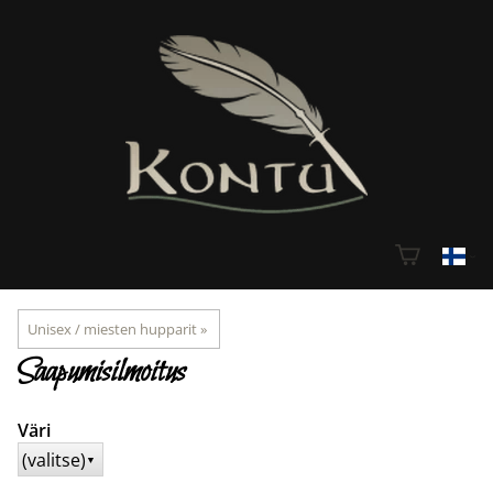
Unisex / miesten hupparit
‪»
Saapumisilmoitus
Väri
(valitse)
▼