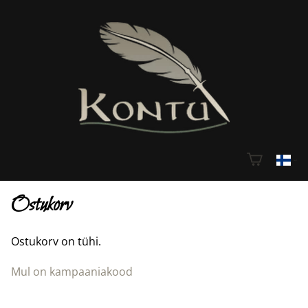
Ostukorv
Ostukorv on tühi.
Mul on kampaaniakood