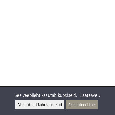
Suomen Tolkien-seura Kontu ry
See veebileht kasutab küpsiseid.
Lisateave »
Aktsepteeri kohustuslikud
Aktsepteeri kõik