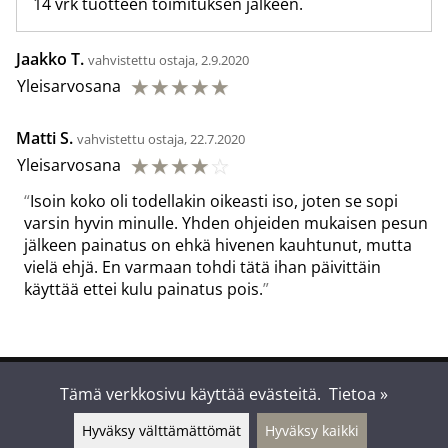
14 vrk tuotteen toimituksen jälkeen.
Jaakko T.
vahvistettu ostaja, 2.9.2020
☆
☆
☆
☆
☆
Yleisarvosana
Matti S.
vahvistettu ostaja, 22.7.2020
☆
☆
☆
☆
☆
Yleisarvosana
Isoin koko oli todellakin oikeasti iso, joten se sopi
varsin hyvin minulle. Yhden ohjeiden mukaisen pesun
jälkeen painatus on ehkä hivenen kauhtunut, mutta
vielä ehjä. En varmaan tohdi tätä ihan päivittäin
käyttää ettei kulu painatus pois.
Suomen Tolkien-seura Kontu ry
Tämä verkkosivu käyttää evästeitä.
Tietoa »
Hyväksy välttämättömät
Hyväksy kaikki